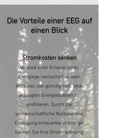
Die Vorteile einer EEG auf
einen Blick
Stromkosten senken
Mitglied einer Erneuerbaren
Energiegemeinschaft zu sein
bedeutet, von günstigeren, lokal
erzeugten Energiequellen zu
profitieren. Durch die
gemeinschaftliche Nutzung und
Erzeugung erneuerbarer Energie
können Sie Ihre Stromrechnung