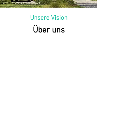
Unsere Vision
Über uns
Die EEG Innsbruck West wurde im
ersten Quartal 2024 von
engagierten Nachbarn aus dem
Haus Franz-Baumann-Weg 22
gegründet. Sie verfolgen das
gemeinsame Ziel, erneuerbare
Energie direkt am Gebäude mit
PV-Anlagen zu erzeugen, zu teilen
und so allen Beteiligten einen
Zugang zu günstigem Strom zu
ermöglichen. Neben der
kostengünstigen