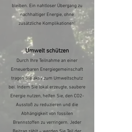
bleiben. Ein nahtloser Übergang zu
nachhaltiger Energie, ohne
zusätzliche Komplikationen!
Umwelt schützen
Durch Ihre Teilnahme an einer
Erneuerbaren Energiegemeinschaft
tragen Sie aktiv zum Umweltschutz
bei. Indem Sie lokal erzeugte, saubere
Energie nutzen, helfen Sie, den CO2-
Ausstoß zu reduzieren und die
Abhängigkeit von fossilen
Brennstoffen zu verringern. Jeder
Beitrag zählt – werden Sie Teil der