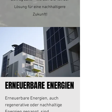
Lösung für eine nachhaltigere
Zukunft!
ERNEUERBARE ENERGIEN
ERNEUERBARE ENERGIEN
Erneuerbare Energien, auch
regenerative oder nachhaltige
Energien genannt, sind