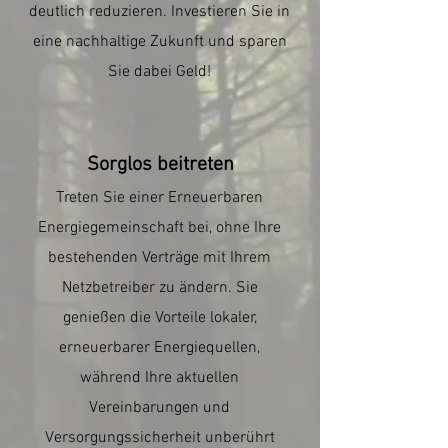
deutlich reduzieren. Investieren Sie in
eine nachhaltige Zukunft und sparen
Sie dabei Geld!
Sorglos beitreten
Treten Sie einer Erneuerbaren
Energiegemeinschaft bei, ohne Ihre
bestehenden Verträge mit Ihrem
Netzbetreiber zu ändern. Sie
genießen die Vorteile lokaler,
erneuerbarer Energiequellen,
während Ihre aktuellen
Vereinbarungen und
Versorgungssicherheit unberührt